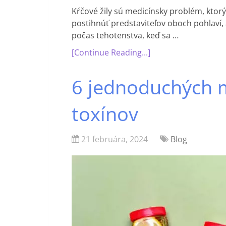
Kŕčové žily sú medicínsky problém, ktor
postihnúť predstaviteľov oboch pohlaví, a
počas tehotenstva, keď sa …
[Continue Reading...]
6 jednoduchých m
toxínov
21 februára, 2024
Blog