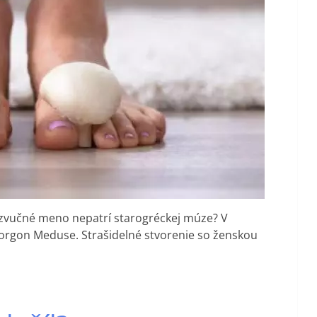
o zvučné meno nepatrí starogréckej múze? V
Gorgon Meduse. Strašidelné stvorenie so ženskou