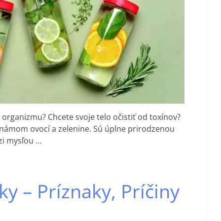
organizmu? Chcete svoje telo očistiť od toxínov?
známom ovocí a zelenine. Sú úplne prirodzenou
i mysľou …
y – Príznaky, Príčiny