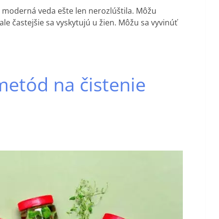
ý moderná veda ešte len nerozlúštila. Môžu
le častejšie sa vyskytujú u žien. Môžu sa vyvinúť
etód na čistenie