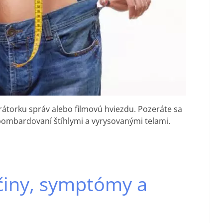
rátorku správ alebo filmovú hviezdu. Pozeráte sa
 bombardovaní štíhlymi a vyrysovanými telami.
íčiny, symptómy a