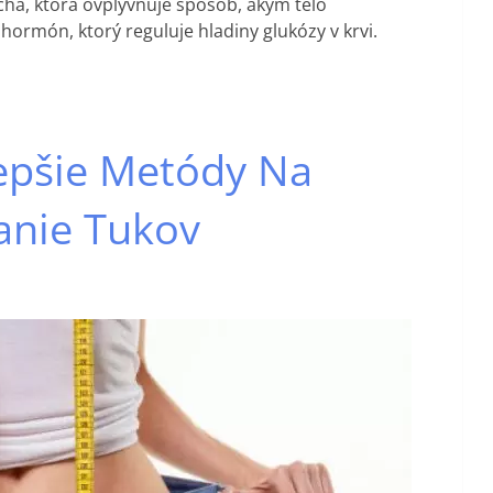
ha, ktorá ovplyvňuje spôsob, akým telo
 hormón, ktorý reguluje hladiny glukózy v krvi.
epšie Metódy Na
anie Tukov