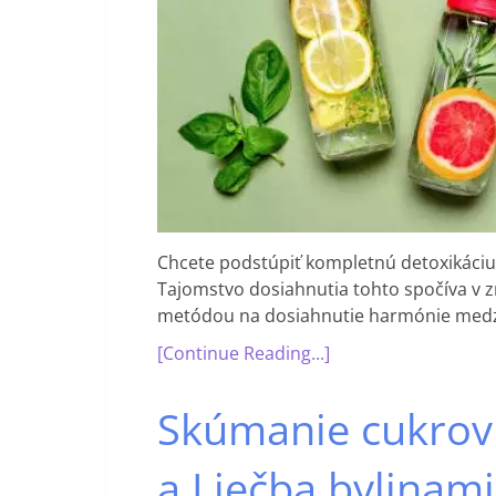
Chcete podstúpiť kompletnú detoxikáciu 
Tajomstvo dosiahnutia tohto spočíva v 
metódou na dosiahnutie harmónie medz
[Continue Reading...]
Skúmanie cukrovk
a Liečba bylinami