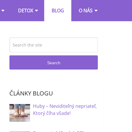
DETOX
BLOG
O NÁS
Search
ČLÁNKY BLOGU
Huby – Neviditeľný nepriateľ,
Ktorý číha všade!