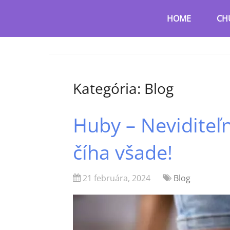
HOME
CH
Kategória:
Blog
Huby – Neviditeľn
číha všade!
21 februára, 2024
Blog