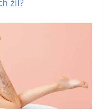
h žíl?