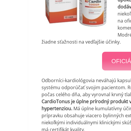
dodáv
niekoľ
na ofi
komen
Modré
žiadne sťažnosti na vedľajšie účinky.
OFICI
Odborníci-kardiológovia neváhajú kapsu
systému odporúčať svojim pacientom. Rob
počas celého dňa, aby vyrovnal krvný tlak
CardioTonus je úplne prírodný produkt 
hypertenziou.
Má úplne kumulatívny účin
prípravku obsahuje viacero bylinných ex
niekoľkými individuálnymi klinickými sk
má certifikát kvality.