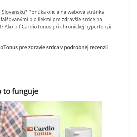
a Slovensku?
Ponúka oficiálna webová stránka
 falšovanými bio liekmi pre zdravšie srdce na
? Ako piť CardioTonus pri chronickej hypertenzii
dioTonus pre zdravie srdca v podrobnej recenzii
o to funguje