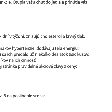
nkcie.
Otupia vašu chuť do jedla a prinútia vás
dní v týždni, znižujú cholesterol a krvný tlak,
znakov hypertenzie, dodávajú telu energiu;
u sa ich predalo už niekoľko desiatok tisíc kusov;
íkov na ich činnosť;
 stránke pravidelné akciové zľavy z ceny;
-3 na posilnenie srdca;