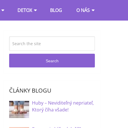
DETOX
BLOG
O NÁS
Search
ČLÁNKY BLOGU
Huby – Neviditeľný nepriateľ,
Ktorý číha všade!