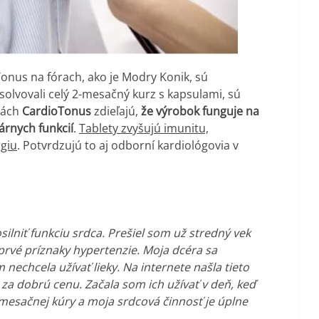
onus na fórach, ako je Modry Konik, sú
bsolvovali celý 2-mesačný kurz s kapsulami, sú
ziách
CardioTonus
zdieľajú,
že výrobok funguje na
árnych funkcií
.
Tablety zvyšujú imunitu,
rgiu
. Potvrdzujú to aj odborní kardiológovia v
lniť funkciu srdca.
Prešiel som už stredný vek
prvé príznaky hypertenzie.
Moja dcéra sa
nechcela užívať lieky.
Na internete našla tieto
h za dobrú cenu.
Začala som ich užívať v deň, keď
jmesačnej kúry a moja srdcová činnosť je úplne