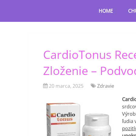
HOME
CH
CardioTonus Recen
Zloženie – Podvo
20 marca, 2025
Zdravie
Card
srdco
Výrob
ľudia 
pozití
upoko