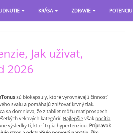
UDNUTIE
KRÁSA
ZDRAVIE
POTENCIU
zie, Jak uživat,
d 2026
ioTonus
sú biokapsuly, ktoré vyrovnávajú činnosť
vého svalu a pomáhajú znižovať krvný tlak.
ca sa domnieva, že z tabliet môžu mať prospech
všetkých vekových kategórií.
Najlepšie
však
pocítia
vne výsledky tí, ktorí trpia hypertenziou
.
Prípravok
juje stres a odstraňuje nervové napätie, čím