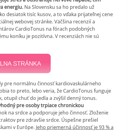
a energiu.
Na Slovensku sa ho predalo už
ko desiatok tisíc kusov, a to vďaka prijateľnej cene
ciálnej webovej stránke. Väčšina recenzií a
tárov CardioTonus na fórach podobných
mu koníku je pozitívna. V recenziách nie sú
ÁLNA STRÁNKA
ly pre normálnu činnosť kardiovaskulárneho
ia to preto, lebo veria, že CardioTonus funguje
, otupil chuť do jedla a zvýšil denný tonus.
vhodný pre osoby trpiace chronickou
ok na srdce a podporuje jeho činnosť. Zloženie
traktov pre zdravšie srdce. Úspešne prešiel
úškami v Európe.
Jeho priemerná účinnosť je 93 % a