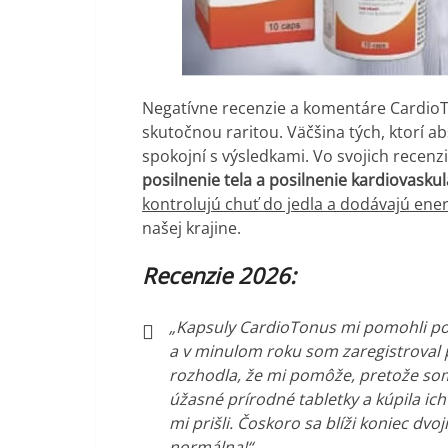
Negatívne recenzie a komentáre CardioT
skutočnou raritou. Väčšina tých, ktorí a
spokojní s výsledkami. Vo svojich recen
posilnenie tela a posilnenie kardiovaskul
kontrolujú chuť do jedla a dodávajú ene
našej krajine.
Recenzie 2026:
„Kapsuly CardioTonus mi pomohli posi
a v minulom roku som zaregistroval 
rozhodla, že mi pomôže, pretože som 
úžasné prírodné tabletky a kúpila ic
mi prišli.
Čoskoro sa blíži koniec dvo
normálna!“