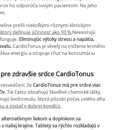
károv ho odporúča svojim pacientom. Na jeho
is.
ešne prešli niekoľkými rôznymi klinickými
, ktorý definuje účinnosť ako 93 %.
Neexistujú
 funguje.
Eliminujúc výtoky stresu a napätia,
svalu.
CardioTonus je skvelý na zníženie krvného
odáva energiu a otupuje chuť na konzumáciu
 pre zdravšie srdce CardioTonus
presvedčení, že
CardioTonus má pre srdce viac
iv.
Tie často obsahujú škodlivé chemické látky,
 majú bioformulu, ktorá pôsobí počas celého dňa
u a zostať v dobrej kondícii.
i alternatívnym liekom a doplnkom sa
 našej krajine.
Tablety sa rýchlo rozkladajú v