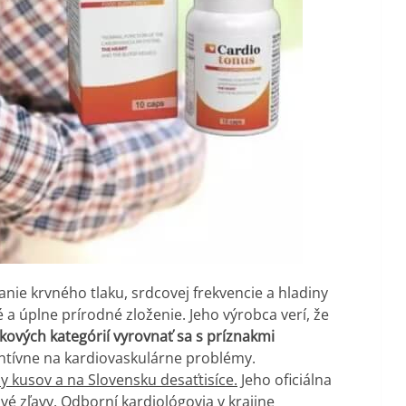
nie krvného tlaku, srdcovej frekvencie a hladiny
 a úplne prírodné zloženie. Jeho výrobca verí, že
ových kategórií vyrovnať sa s príznakmi
ntívne na kardiovaskulárne problémy.
y kusov a na Slovensku desaťtisíce.
Jeho oficiálna
é zľavy. Odborní kardiológovia v krajine