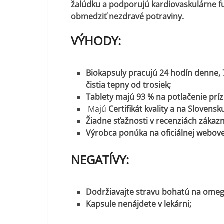
žalúdku a podporujú kardiovaskulárne fu
obmedziť nezdravé potraviny.
VÝHODY:
Biokapsuly pracujú 24 hodín denne, 7 
čistia tepny od trosiek;
Tablety majú 93 % na potlačenie prí
Majú
Certifikát kvality a na Slovensk
Žiadne sťažnosti v recenziách zákazn
Výrobca ponúka na oficiálnej webovej
NEGATÍVY:
Dodržiavajte stravu bohatú na omega
Kapsule nenájdete v lekárni;