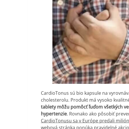
CardioTonus sú bio kapsule na vyrovnáva
cholesterolu. Produkt má vysoko kvalitné
tablety môžu pomôcť ľuďom všetkých vek
hypertenzie
. Rovnako ako pôsobiť preve
CardioTonusu sa v Európe predali milión
webová stránka ponúka pravidelné akciov