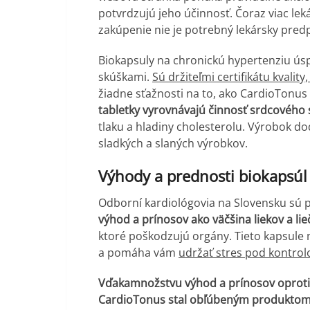
potvrdzujú jeho účinnosť. Čoraz viac le
zakúpenie nie je potrebný lekársky predp
Biokapsuly na chronickú hypertenziu úsp
skúškami.
Sú držiteľmi certifikátu kvality
žiadne sťažnosti na to, ako CardioTonus
tabletky vyrovnávajú činnosť srdcového 
tlaku a hladiny cholesterolu. Výrobok d
sladkých a slaných výrobkov.
Výhody a prednosti biokapsúl
Odborní kardiológovia na Slovensku sú 
výhod a prínosov ako väčšina liekov a lieč
ktoré poškodzujú orgány. Tieto kapsule
a pomáha vám
udržať stres pod kontrolo
Vďakamnožstvu
výhod a prínosov oprot
CardioTonus stal obľúbeným produktom v