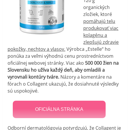
120 g
organických
zložiek, ktoré
pomáhajú telu
produkovať viac
kolagénu a
zlepšujú zdravie
pokožky, nechtov a vlasov.
Výrobca „Estelle“ ho
ponúka za veľmi výhodnú cenu prostredníctvom
oficiálnej webovej stránky. Viac ako
500 000 žien na
Slovensku ho užíva každý deň, aby omladili a
vyrovnali kontúry tváre.
Názory a komentáre na
fórach o Collagent ukazujú, že dosiahnuté výsledky
sú uspokojivé.
OFICIÁLNA STRÁNKA
Odborní dermatológovia potvrdzujú, že Collagent je