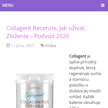
MENU
Collagent Recenzie, Jak uživat,
Zloženie – Podvod 2026
12 júna, 2025
Krása
Collagent
je
úplne prírodný
doplnok, ktorý
regeneruje suchú
a starnúcu
pokožku a
dodáva jej mladší
vzhľad. Každé
balenie obsahuje