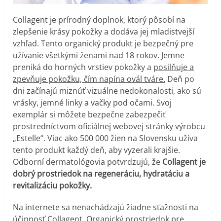
Collagent je prírodný doplnok, ktorý pôsobí na
zlepšenie krásy pokožky a dodáva jej mladistvejší
vzhľad. Tento organický produkt je bezpečný pre
užívanie všetkými ženami nad 18 rokov. Jemne
preniká do horných vrstiev pokožky a
posilňuje a
zpevňuje pokožku, čím napína ovál tváre.
Deň po
dni začínajú miznúť vizuálne nedokonalosti, ako sú
vrásky, jemné linky a vačky pod očami. Svoj
exemplár si môžete bezpečne zabezpečiť
prostredníctvom oficiálnej webovej stránky výrobcu
„Estelle“. Viac ako 500 000 žien na Slovensku užíva
tento produkt každý deň, aby vyzerali krajšie.
Odborní dermatológovia potvrdzujú, že
Collagent je
dobrý prostriedok na regeneráciu, hydratáciu a
revitalizáciu pokožky.
Na internete sa nenachádzajú žiadne sťažnosti na
účinnosť Collagent. Organický prostriedok pre