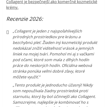
Collagent je bezpečnejší ako komerčné kozmetické
krémy.
Recenzie 2026:
„Collagent je jeden z najspoľahlivejších
prírodných prostriedkov pre krásnu a
bezchybnú pleť. Žiaden iný kozmetický produkt
nedokázal znížiť viditeľnosť vrások a jemných
liniek na mojej tvári. Pomohol mi aj s vačkami
pod očami, ktoré som mala z dlhých hodín
práce do neskorých hodín. Oficiálna webová
stránka ponúka veľmi dobré zľavy, ktoré
môžete využiť.“
„Tento produkt je jednoducho úžasný! Nikdy
som nepoužívala žiadny prostriedok proti
starnutiu, ktorý by bol účinnejší ako Collagent.
Samozrejme, najlepšie je kombinovať ho s