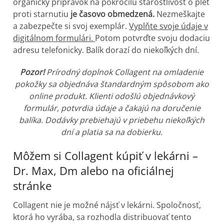
organický prípravok na pokročilú starostlivosť o pleť
proti starnutiu
je časovo obmedzená.
Nezmeškajte
a zabezpečte si svoj exemplár.
Vyplňte svoje údaje v
digitálnom formulári.
Potom potvrďte svoju dodaciu
adresu telefonicky. Balík dorazí do niekoľkých dní.
Pozor!
Prírodný doplnok Collagent na omladenie
pokožky sa objednáva štandardným spôsobom ako
online produkt. Klienti odošlú objednávkový
formulár, potvrdia údaje a čakajú na doručenie
balíka. Dodávky prebiehajú v priebehu niekoľkých
dní a platia sa na dobierku.
Môžem si Collagent kúpiť v lekárni –
Dr. Max, Dm alebo na oficiálnej
stránke
Collagent nie je možné nájsť v lekárni. Spoločnosť,
ktorá ho vyrába, sa rozhodla distribuovať tento