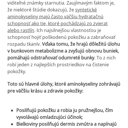
viditeľné známky starnutia. Zaujímavým faktom je,
že niektoré štúdie dokazujú, že
syntetické
aminokyseliny majú často väčšiu hydratačnú
schopnosť ako tie, ktoré pochádzajú zo zvierat
alebo rastlín
. Ich najsilnejšou vlastnosťou je
schopnosť hojiť poškodenú pokožku a zabraňovať
rozpadu tkanív.
Vďaka tomu, že hrajú dôležitú úlohu
v bunkovom metabolizme a zvyšujú obnovu buniek,
pomáhajú odstraňovať odumreté bunky
. To z nich
robí jeden z najlepších prostriedkov na čistenie
pokožky.
Toto sú hlavné úlohy, ktoré aminokyseliny zohrávajú
pre väčšiu krásu a zdravie pokožky:
Posilňujú pokožku a robia ju pružnejšou, čím
vyvolávajú omladzujúci účinok;
Bielkoviny posilňujú dermis zvnútra a napínajú