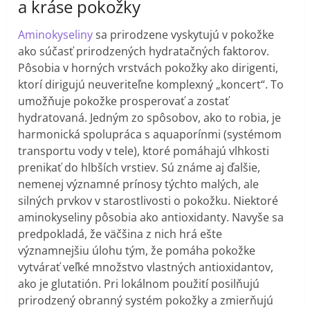
a kráse pokožky
Aminokyseliny
sa prirodzene vyskytujú v pokožke
ako súčasť prirodzených hydratačných faktorov.
Pôsobia v horných vrstvách pokožky ako dirigenti,
ktorí dirigujú neuveriteľne komplexný „koncert“. To
umožňuje pokožke prosperovať a zostať
hydratovaná. Jedným zo spôsobov, ako to robia, je
harmonická spolupráca s aquaporínmi (systémom
transportu vody v tele), ktoré pomáhajú vlhkosti
prenikať do hlbších vrstiev. Sú známe aj ďalšie,
nemenej významné prínosy týchto malých, ale
silných prvkov v starostlivosti o pokožku. Niektoré
aminokyseliny pôsobia ako antioxidanty. Navyše sa
predpokladá, že väčšina z nich hrá ešte
významnejšiu úlohu tým, že pomáha pokožke
vytvárať veľké množstvo vlastných antioxidantov,
ako je glutatión. Pri lokálnom použití posilňujú
prirodzený obranný systém pokožky a zmierňujú