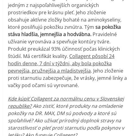
jedným z najspoľahlivejších organických
prostriedkov pre krásnu pleť. Jeho zloženie
obsahuje aktívne zložky bohaté na aminokyseliny,
ktoré posilňujú pokožku zvnútra. Tým
sa pokožka
stáva hladšia, jemnejšia a hodvábna.
Pravidelné
užívanie vyrovnáva a spevňuje kontúry tváre.
Produkt preukázal 93% účinnosť počas klinických
štúdií. Má certifikát kvality.
Collagent pôsobí 24
hodín denne, 7 dní v týždni, aby bola pokožka
pevnejšia, pružnejšia a mladistvejšia
. Jeho zloženie
proti starnutiu zabezpečuje, že vrásky, jemné linky a
vačky pod očami sú vyrovnané.
Kde kúpiť Collagent za normálnu cenu v Slovenskej
republike?
Ako zistiť, ktoré produkty na omladenie
pokožky na DR. MAX, DM sú podvody a ktoré sú
spoľahlivé? Ako užívať prírodný doplnok stravy na
starostlivosť o pleť proti starnutiu podľa pokynov v
letáku? Ako funguje Collagent?