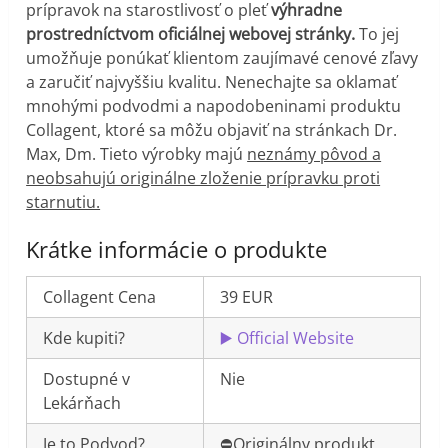
prípravok na starostlivosť o pleť
výhradne
prostredníctvom oficiálnej webovej stránky.
To jej
umožňuje ponúkať klientom zaujímavé cenové zľavy
a zaručiť najvyššiu kvalitu. Nenechajte sa oklamať
mnohými podvodmi a napodobeninami produktu
Collagent, ktoré sa môžu objaviť na stránkach Dr.
Max, Dm. Tieto výrobky majú
neznámy pôvod a
neobsahujú originálne zloženie prípravku proti
starnutiu.
Krátke informácie o produkte
Collagent Cena
39 EUR
Kde kupiti?
▶️ Official Website
Dostupné v
Nie
Lekárňach
Je to Podvod?
⛔️Originálny produkt