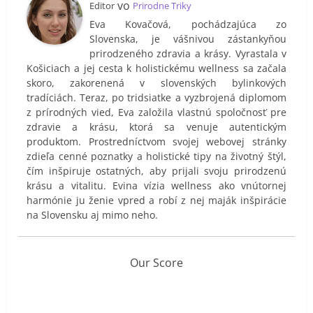
vo
Editor
Prirodne Triky
Eva Kovačová, pochádzajúca zo
Slovenska, je vášnivou zástankyňou
prirodzeného zdravia a krásy. Vyrastala v
Košiciach a jej cesta k holistickému wellness sa začala
skoro, zakorenená v slovenských bylinkových
tradíciách. Teraz, po tridsiatke a vyzbrojená diplomom
z prírodných vied, Eva založila vlastnú spoločnosť pre
zdravie a krásu, ktorá sa venuje autentickým
produktom. Prostredníctvom svojej webovej stránky
zdieľa cenné poznatky a holistické tipy na životný štýl,
čím inšpiruje ostatných, aby prijali svoju prirodzenú
krásu a vitalitu. Evina vízia wellness ako vnútornej
harmónie ju ženie vpred a robí z nej maják inšpirácie
na Slovensku aj mimo neho.
Our Score