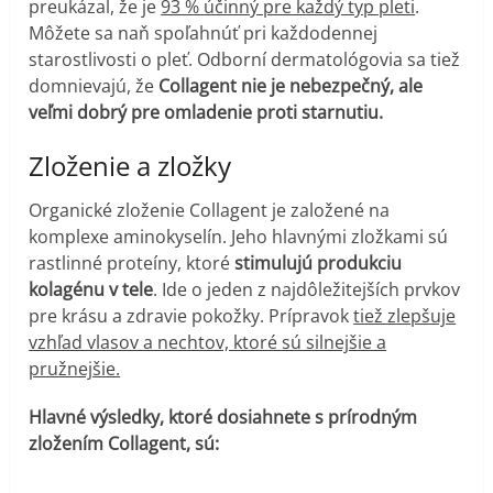
preukázal, že je
93 % účinný pre každý typ pleti
.
Môžete sa naň spoľahnúť pri každodennej
starostlivosti o pleť. Odborní dermatológovia sa tiež
domnievajú, že
Collagent nie je nebezpečný, ale
veľmi dobrý pre omladenie proti starnutiu.
Zloženie a zložky
Organické zloženie Collagent je založené na
komplexe aminokyselín. Jeho hlavnými zložkami sú
rastlinné proteíny, ktoré
stimulujú produkciu
kolagénu v tele
. Ide o jeden z najdôležitejších prvkov
pre krásu a zdravie pokožky. Prípravok
tiež zlepšuje
vzhľad vlasov a nechtov, ktoré sú silnejšie a
pružnejšie.
Hlavné výsledky, ktoré dosiahnete s prírodným
zložením Collagent, sú: