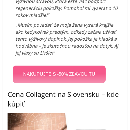
výživnou stravou, ktorá ešte viac podporí
regeneráciu pokožky. Pomohol mi vyzerať o 10
rokov mladšie!“
„Musím povedať, že moja žena vyzerá krajšie
ako kedykoľvek predtým, odkedy začala užívať
tento výživový doplnok. Jej pokožka je hladká a
hodvábna – je skutočnou radosťou na dotyk. Aj
jej vlasy sú živšie!“
NAKUPUJTE S -50% ZĽAVOU TU
Cena Collagent na Slovensku – kde
kúpiť