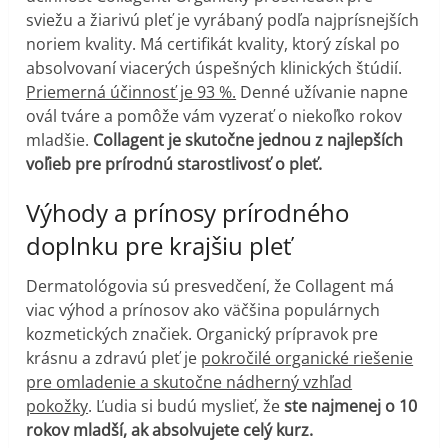
sviežu a žiarivú pleť je vyrábaný podľa najprísnejších
noriem kvality. Má certifikát kvality, ktorý získal po
absolvovaní viacerých úspešných klinických štúdií.
Priemerná účinnosť je 93 %.
Denné užívanie napne
ovál tváre a pomôže vám vyzerať o niekoľko rokov
mladšie.
Collagent je skutočne jednou z najlepších
voľieb pre prírodnú starostlivosť o pleť.
Výhody a prínosy prírodného
doplnku pre krajšiu pleť
Dermatológovia sú presvedčení, že Collagent má
viac výhod a prínosov ako väčšina populárnych
kozmetických značiek. Organický prípravok pre
krásnu a zdravú pleť je
pokročilé organické riešenie
pre omladenie a skutočne nádherný vzhľad
pokožky
. Ľudia si budú myslieť, že
ste najmenej o 10
rokov mladší, ak absolvujete celý kurz.