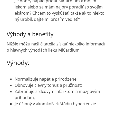
„Je dobrý nápad pridať MiCardium k mojim
liekom alebo sa mám najprv poradiť so svojím
lekárom? Chcem to vyskúšať, takže ak to niekto
iný urobil, dajte mi prosím vedieť!“
Výhody a benefity
Nižšie môžu naši čitatelia získať niekoľko informácií
o hlavných výhodách lieku MiCardium.
Výhody:
Normalizuje napätie prirodzene;
Obnovuje cievny tonus a pružnosť;
Zabraňuje srdcovým infarktom a mozgovým
príhodám;
Je účinný v akomkoľvek štádiu hypertenzie.