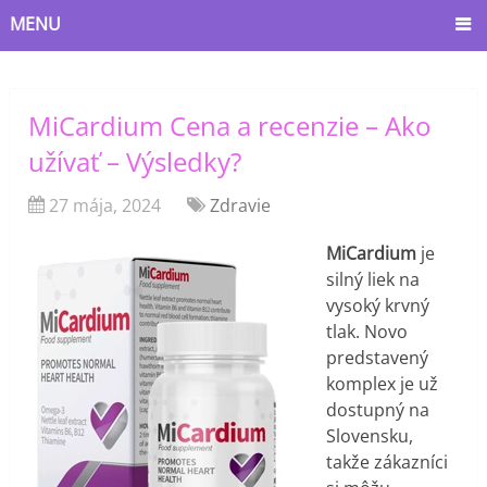
MENU
MiCardium Cena a recenzie – Ako
užívať – Výsledky?
27 mája, 2024
Zdravie
MiCardium
je
silný liek na
vysoký krvný
tlak. Novo
predstavený
komplex je už
dostupný na
Slovensku,
takže zákazníci