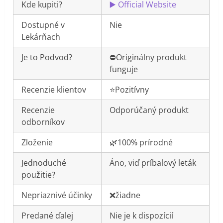
Kde kupiti?
▶️ Official Website
Dostupné v
Nie
Lekárňach
Je to Podvod?
⛔️Originálny produkt
funguje
Recenzie klientov
⭐️Pozitívny
Recenzie
Odporúčaný produkt
odborníkov
Zloženie
🌿100% prírodné
Jednoduché
Áno, viď príbalový leták
použitie?
Nepriaznivé účinky
❌žiadne
Predané ďalej
Nie je k dispozícií