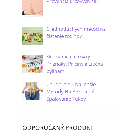
Prevencia kŕčových žíl?
6 jednoduchých metód na
čistenie toxínov
Skúmanie cukrovky –
Príznaky, Príčiny a Liečba
bylinami
Chudnutie – Najlepšie
Metódy Na Bezpečné
Spaľovanie Tukov
ODPORÚČANÝ PRODUKT