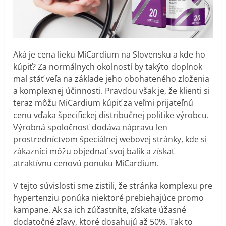
Aká je cena lieku MiCardium na Slovensku a kde ho
kúpiť? Za normálnych okolností by takýto doplnok
mal stáť veľa na základe jeho obohateného zloženia
a komplexnej účinnosti. Pravdou však je, že klienti si
teraz môžu MiCardium kúpiť za veľmi prijateľnú
cenu vďaka špecifickej distribučnej politike výrobcu.
Výrobná spoločnosť dodáva nápravu len
prostredníctvom špeciálnej webovej stránky, kde si
zákazníci môžu objednať svoj balík a získať
atraktívnu cenovú ponuku MiCardium.
V tejto súvislosti sme zistili, že stránka komplexu pre
hypertenziu ponúka niektoré prebiehajúce promo
kampane. Ak sa ich zúčastníte, získate úžasné
dodatočné zľavy, ktoré dosahujú až 50%. Tak to