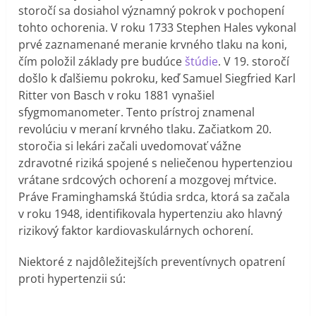
storočí sa dosiahol významný pokrok v pochopení
tohto ochorenia. V roku 1733 Stephen Hales vykonal
prvé zaznamenané meranie krvného tlaku na koni,
čím položil základy pre budúce
štúdie
. V 19. storočí
došlo k ďalšiemu pokroku, keď Samuel Siegfried Karl
Ritter von Basch v roku 1881 vynašiel
sfygmomanometer. Tento prístroj znamenal
revolúciu v meraní krvného tlaku. Začiatkom 20.
storočia si lekári začali uvedomovať vážne
zdravotné riziká spojené s neliečenou hypertenziou
vrátane srdcových ochorení a mozgovej mŕtvice.
Práve Framinghamská štúdia srdca, ktorá sa začala
v roku 1948, identifikovala hypertenziu ako hlavný
rizikový faktor kardiovaskulárnych ochorení.
Niektoré z najdôležitejších preventívnych opatrení
proti hypertenzii sú: