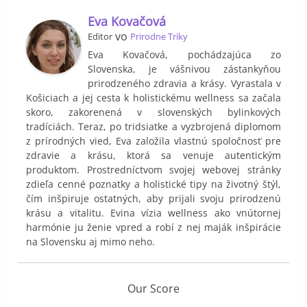
Eva Kovačová
vo
Editor
Prirodne Triky
Eva Kovačová, pochádzajúca zo
Slovenska, je vášnivou zástankyňou
prirodzeného zdravia a krásy. Vyrastala v
Košiciach a jej cesta k holistickému wellness sa začala
skoro, zakorenená v slovenských bylinkových
tradíciách. Teraz, po tridsiatke a vyzbrojená diplomom
z prírodných vied, Eva založila vlastnú spoločnosť pre
zdravie a krásu, ktorá sa venuje autentickým
produktom. Prostredníctvom svojej webovej stránky
zdieľa cenné poznatky a holistické tipy na životný štýl,
čím inšpiruje ostatných, aby prijali svoju prirodzenú
krásu a vitalitu. Evina vízia wellness ako vnútornej
harmónie ju ženie vpred a robí z nej maják inšpirácie
na Slovensku aj mimo neho.
Our Score