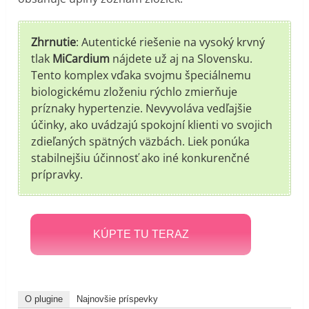
Zhrnutie
: Autentické riešenie na vysoký krvný
tlak
MiCardium
nájdete už aj na Slovensku.
Tento komplex vďaka svojmu špeciálnemu
biologickému zloženiu rýchlo zmierňuje
príznaky hypertenzie. Nevyvoláva vedľajšie
účinky, ako uvádzajú spokojní klienti vo svojich
zdieľaných spätných väzbách. Liek ponúka
stabilnejšiu účinnosť ako iné konkurenčné
prípravky.
KÚPTE TU TERAZ
O plugine
Najnovšie príspevky