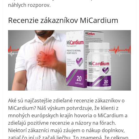
náhlych rozporov.
Recenzie zákazníkov MiCardium
Aké sú najčastejšie zdieľané recenzie zákazníkov o
MiCardium? Náš výskum potvrdzuje, že klienti z
mnohých európskych krajín hovoria o MiCardium a
zdieľajú pozitívne recenzie a názory na fórach.
Niektorí zákazníci majú záujem o nákup doplnkov,
zatiaľ čo iní už začali liečbu. To znamená, že celkovo