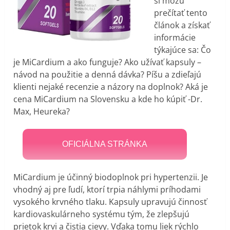
si môžu
prečítať tento
článok a získať
informácie
týkajúce sa: Čo
je MiCardium a ako funguje? Ako užívať kapsuly –
návod na použitie a denná dávka? Píšu a zdieľajú
klienti nejaké recenzie a názory na doplnok? Aká je
cena MiCardium na Slovensku a kde ho kúpiť -Dr.
Max, Heureka?
OFICIÁLNA STRÁNKA
MiCardium je účinný biodoplnok pri hypertenzii. Je
vhodný aj pre ľudí, ktorí trpia náhlymi príhodami
vysokého krvného tlaku. Kapsuly upravujú činnosť
kardiovaskulárneho systému tým, že zlepšujú
prietok krvi a čistia cievy. Vďaka tomu liek rýchlo