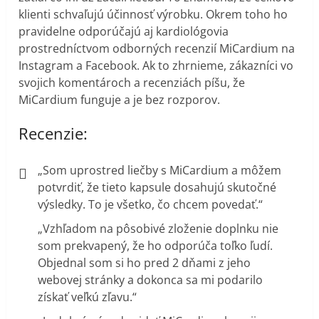
klienti schvaľujú účinnosť výrobku. Okrem toho ho
pravidelne odporúčajú aj kardiológovia
prostredníctvom odborných recenzií MiCardium na
Instagram a Facebook. Ak to zhrnieme, zákazníci vo
svojich komentároch a recenziách píšu, že
MiCardium funguje a je bez rozporov.
Recenzie:
„Som uprostred liečby s MiCardium a môžem
potvrdiť, že tieto kapsule dosahujú skutočné
výsledky. To je všetko, čo chcem povedať.“
„Vzhľadom na pôsobivé zloženie doplnku nie
som prekvapený, že ho odporúča toľko ľudí.
Objednal som si ho pred 2 dňami z jeho
webovej stránky a dokonca sa mi podarilo
získať veľkú zľavu.“