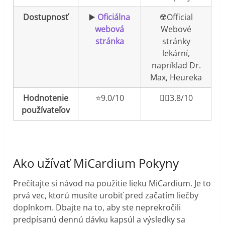
Dostupnosť
▶️
Oficiálna
☢️Official
webová
Webové
stránka
stránky
lekární,
napríklad Dr.
Max, Heureka
Hodnotenie
⭐️9.0/10
👎🏼3.8/10
používateľov
Ako užívať MiCardium Pokyny
Prečítajte si návod na použitie lieku MiCardium. Je to
prvá vec, ktorú musíte urobiť pred začatím liečby
doplnkom. Dbajte na to, aby ste neprekročili
predpísanú dennú dávku kapsúl a výsledky sa