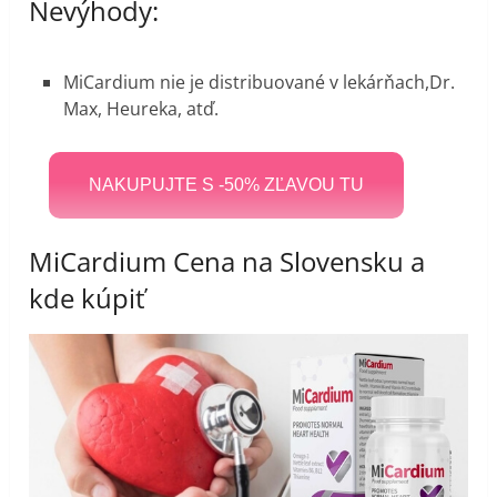
Nevýhody:
MiCardium nie je distribuované v lekárňach,Dr.
Max, Heureka, atď.
NAKUPUJTE S -50% ZĽAVOU TU
MiCardium Cena na Slovensku a
kde kúpiť