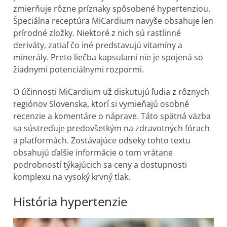
zmierňuje rôzne príznaky spôsobené hypertenziou.
Špeciálna receptúra MiCardium navyše obsahuje len
prírodné zložky. Niektoré z nich sú rastlinné
deriváty, zatiaľ čo iné predstavujú vitamíny a
minerály. Preto liečba kapsulami nie je spojená so
žiadnymi potenciálnymi rozpormi.
O účinnosti MiCardium už diskutujú ľudia z rôznych
regiónov Slovenska, ktorí si vymieňajú osobné
recenzie a komentáre o náprave. Táto spätná väzba
sa sústreďuje predovšetkým na zdravotných fórach
a platformách. Zostávajúce odseky tohto textu
obsahujú ďalšie informácie o tom vrátane
podrobností týkajúcich sa ceny a dostupnosti
komplexu na vysoký krvný tlak.
História hypertenzie