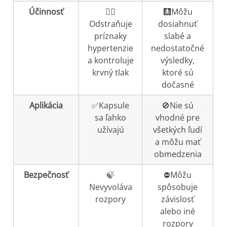
Účinnosť
👍🏼
🩻Môžu
Odstraňuje
dosiahnuť
príznaky
slabé a
hypertenzie
nedostatočné
a kontroluje
výsledky,
krvný tlak
ktoré sú
dočasné
Aplikácia
✅Kapsule
🚫Nie sú
sa ľahko
vhodné pre
užívajú
všetkých ľudí
a môžu mať
obmedzenia
Bezpečnosť
🍃
⛔️Môžu
Nevyvoláva
spôsobuje
rozpory
závislosť
alebo iné
rozpory