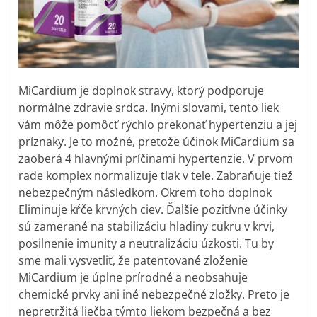
MiCardium je doplnok stravy, ktorý podporuje
normálne zdravie srdca. Inými slovami, tento liek
vám môže pomôcť rýchlo prekonať hypertenziu a jej
príznaky. Je to možné, pretože účinok MiCardium sa
zaoberá 4 hlavnými príčinami hypertenzie. V prvom
rade komplex normalizuje tlak v tele. Zabraňuje tiež
nebezpečným následkom. Okrem toho doplnok
Eliminuje kŕče krvných ciev. Ďalšie pozitívne účinky
sú zamerané na stabilizáciu hladiny cukru v krvi,
posilnenie imunity a neutralizáciu úzkosti. Tu by
sme mali vysvetliť, že patentované zloženie
MiCardium je úplne prírodné a neobsahuje
chemické prvky ani iné nebezpečné zložky. Preto je
nepretržitá liečba týmto liekom bezpečná a bez