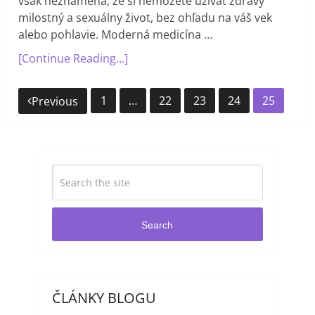
však neznamená, že si nemôžete užívať zdravý
milostný a sexuálny život, bez ohľadu na váš vek
alebo pohlavie. Moderná medicína …
[Continue Reading...]
Navigácia
1
…
22
23
24
25
Previous
v
článkoch
Search
ČLÁNKY BLOGU