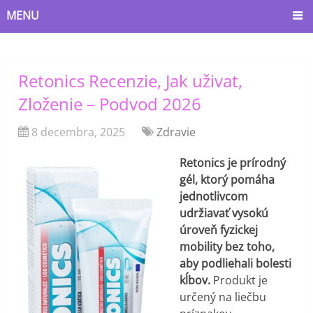
MENU
Retonics Recenzie, Jak uživat,
Zloženie – Podvod 2026
8 decembra, 2025
Zdravie
Retonics je prírodný
gél, ktorý pomáha
jednotlivcom
udržiavať vysokú
úroveň fyzickej
mobility bez toho,
aby podliehali bolesti
kĺbov.
Produkt je
určený na liečbu