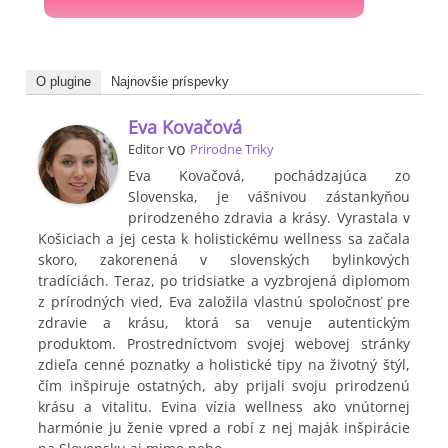
O plugine
Najnovšie príspevky
Eva Kovačová
vo
Editor
Prirodne Triky
Eva Kovačová, pochádzajúca zo
Slovenska, je vášnivou zástankyňou
prirodzeného zdravia a krásy. Vyrastala v
Košiciach a jej cesta k holistickému wellness sa začala
skoro, zakorenená v slovenských bylinkových
tradíciách. Teraz, po tridsiatke a vyzbrojená diplomom
z prírodných vied, Eva založila vlastnú spoločnosť pre
zdravie a krásu, ktorá sa venuje autentickým
produktom. Prostredníctvom svojej webovej stránky
zdieľa cenné poznatky a holistické tipy na životný štýl,
čím inšpiruje ostatných, aby prijali svoju prirodzenú
krásu a vitalitu. Evina vízia wellness ako vnútornej
harmónie ju ženie vpred a robí z nej maják inšpirácie