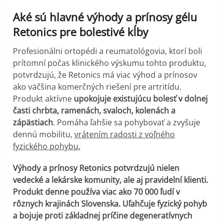
Aké sú hlavné výhody a prínosy gélu
Retonics pre bolestivé kĺby
Profesionálni ortopédi a reumatológovia, ktorí boli
prítomní počas klinického výskumu tohto produktu,
potvrdzujú, že Retonics má viac výhod a prínosov
ako väčšina komerčných riešení pre artritídu.
Produkt aktívne
upokojuje existujúcu bolesť v dolnej
časti chrbta, ramenách, svaloch, kolenách a
zápästiach
. Pomáha ľahšie sa pohybovať a zvyšuje
dennú mobilitu,
vrátením radosti z voľného
fyzického pohybu.
Výhody a prínosy Retonics potvrdzujú nielen
vedecké a lekárske komunity, ale aj pravidelní klienti.
Produkt denne používa viac ako 70 000 ľudí v
rôznych krajinách Slovenska. Uľahčuje fyzický pohyb
a bojuje proti základnej príčine degeneratívnych