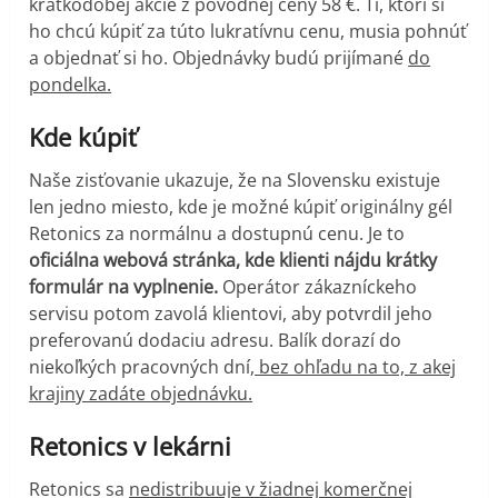
krátkodobej akcie z pôvodnej ceny 58 €. Tí, ktorí si
ho chcú kúpiť za túto lukratívnu cenu, musia pohnúť
a objednať si ho. Objednávky budú prijímané
do
pondelka.
Kde kúpiť
Naše zisťovanie ukazuje, že na Slovensku existuje
len jedno miesto, kde je možné kúpiť originálny gél
Retonics za normálnu a dostupnú cenu. Je to
oficiálna webová stránka, kde klienti nájdu krátky
formulár na vyplnenie.
Operátor zákazníckeho
servisu potom zavolá klientovi, aby potvrdil jeho
preferovanú dodaciu adresu. Balík dorazí do
niekoľkých pracovných dní,
bez ohľadu na to, z akej
krajiny zadáte objednávku.
Retonics v lekárni
Retonics sa
nedistribuuje v žiadnej komerčnej