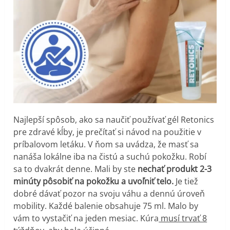
Najlepší spôsob, ako sa naučiť používať gél Retonics
pre zdravé kĺby, je prečítať si návod na použitie v
príbalovom letáku. V ňom sa uvádza, že masť sa
nanáša lokálne iba na čistú a suchú pokožku. Robí
sa to dvakrát denne. Mali by ste
nechať produkt 2-3
minúty pôsobiť na pokožku a uvoľniť telo.
Je tiež
dobré dávať pozor na svoju váhu a dennú úroveň
mobility. Každé balenie obsahuje 75 ml. Malo by
vám to vystačiť na jeden mesiac. Kúra
musí trvať 8