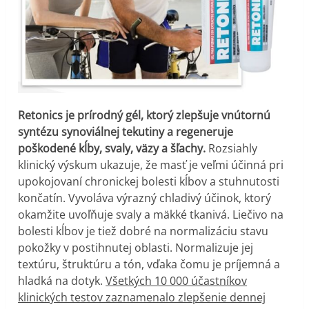
Retonics je prírodný gél, ktorý zlepšuje vnútornú
syntézu synoviálnej tekutiny a regeneruje
poškodené kĺby, svaly, väzy a šľachy.
Rozsiahly
klinický výskum ukazuje, že masť je veľmi účinná pri
upokojovaní chronickej bolesti kĺbov a stuhnutosti
končatín. Vyvoláva výrazný chladivý účinok, ktorý
okamžite uvoľňuje svaly a mäkké tkanivá. Liečivo na
bolesti kĺbov je tiež dobré na normalizáciu stavu
pokožky v postihnutej oblasti. Normalizuje jej
textúru, štruktúru a tón, vďaka čomu je príjemná a
hladká na dotyk.
Všetkých 10 000 účastníkov
klinických testov zaznamenalo zlepšenie dennej