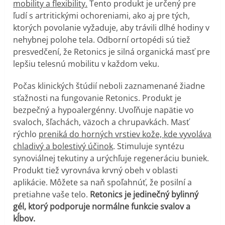
mobility a flexibility.
Tento produkt je určený pre
ľudí s artritickými ochoreniami, ako aj pre tých,
ktorých povolanie vyžaduje, aby trávili dlhé hodiny v
nehybnej polohe tela. Odborní ortopédi sú tiež
presvedčení, že Retonics je silná organická masť pre
lepšiu telesnú mobilitu v každom veku.
Počas klinických štúdií neboli zaznamenané žiadne
sťažnosti na fungovanie Retonics. Produkt je
bezpečný a hypoalergénny. Uvoľňuje napätie vo
svaloch, šľachách, väzoch a chrupavkách. Masť
rýchlo
preniká do horných vrstiev kože, kde vyvoláva
chladivý a bolestivý účinok
. Stimuluje syntézu
synoviálnej tekutiny a urýchľuje regeneráciu buniek.
Produkt tiež vyrovnáva krvný obeh v oblasti
aplikácie. Môžete sa naň spoľahnúť, že posilní a
pretiahne vaše telo.
Retonics je jedinečný bylinný
gél, ktorý podporuje normálne funkcie svalov a
kĺbov.