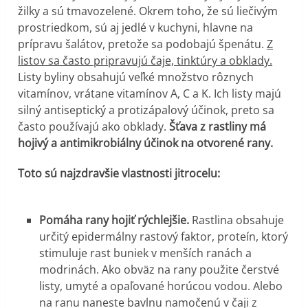
žilky a sú tmavozelené. Okrem toho, že sú liečivým
prostriedkom, sú aj jedlé v kuchyni, hlavne na
prípravu šalátov, pretože sa podobajú špenátu.
Z
listov sa často pripravujú čaje, tinktúry a obklady.
Listy byliny obsahujú veľké množstvo rôznych
vitamínov, vrátane vitamínov A, C a K. Ich listy majú
silný antiseptický a protizápalový účinok, preto sa
často používajú ako obklady.
Šťava z rastliny má
hojivý a antimikrobiálny účinok na otvorené rany.
Toto sú najzdravšie vlastnosti jitrocelu:
Pomáha rany hojiť rýchlejšie.
Rastlina obsahuje
určitý epidermálny rastový faktor, proteín, ktorý
stimuluje rast buniek v menších ranách a
modrinách. Ako obväz na rany použite čerstvé
listy, umyté a opaľované horúcou vodou. Alebo
na ranu naneste bavlnu namočenú v čaji z