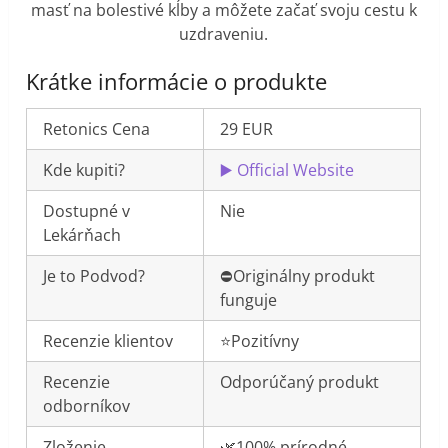
masť na bolestivé kĺby a môžete začať svoju cestu k
uzdraveniu.
Krátke informácie o produkte
Retonics Cena
29 EUR
Kde kupiti?
▶️ Official Website
Dostupné v
Nie
Lekárňach
Je to Podvod?
⛔️Originálny produkt
funguje
Recenzie klientov
⭐️Pozitívny
Recenzie
Odporúčaný produkt
odborníkov
Zloženie
🌿100% prírodné