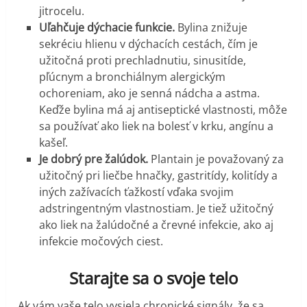
jitrocelu.
Uľahčuje dýchacie funkcie.
Bylina znižuje
sekréciu hlienu v dýchacích cestách, čím je
užitočná proti prechladnutiu, sinusitíde,
pľúcnym a bronchiálnym alergickým
ochoreniam, ako je senná nádcha a astma.
Keďže bylina má aj antiseptické vlastnosti, môže
sa používať ako liek na bolesť v krku, angínu a
kašeľ.
Je dobrý pre žalúdok.
Plantain je považovaný za
užitočný pri liečbe hnačky, gastritídy, kolitídy a
iných zažívacích ťažkostí vďaka svojim
adstringentným vlastnostiam. Je tiež užitočný
ako liek na žalúdočné a črevné infekcie, ako aj
infekcie močových ciest.
Starajte sa o svoje telo
Ak vám vaše telo vysiela chronické signály, že sa