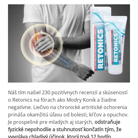
Náš tím našiel 230 pozitívnych recenzií a skúseností
o Retonics na fórach ako Modry Konik a žiadne
negatívne. Liečivo na chronické artritické ochorenia
prináša okamžitú úľavu od bolesti, kŕčov a opuchov.
Je prospešné pre mladých aj starých,
odstraňuje
fyzické nepohodlie a stuhnutosť končatín tým, že
vyvoláva chladivý účinok, ktorý trvá 12 hodín.