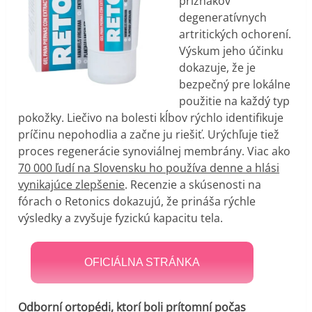
príznakov
degeneratívnych
artritických ochorení.
Výskum jeho účinku
dokazuje, že je
bezpečný pre lokálne
použitie na každý typ
pokožky. Liečivo na bolesti kĺbov rýchlo identifikuje
príčinu nepohodlia a začne ju riešiť. Urýchľuje tiež
proces regenerácie synoviálnej membrány. Viac ako
70 000 ľudí na Slovensku ho používa denne a hlási
vynikajúce zlepšenie
. Recenzie a skúsenosti na
fórach o Retonics dokazujú, že prináša rýchle
výsledky a zvyšuje fyzickú kapacitu tela.
OFICIÁLNA STRÁNKA
Odborní ortopédi, ktorí boli prítomní počas