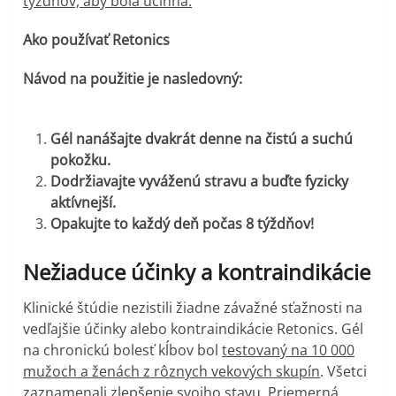
týždňov, aby bola účinná.
Ako používať Retonics
Návod na použitie je nasledovný:
Gél nanášajte dvakrát denne na čistú a suchú
pokožku.
Dodržiavajte vyváženú stravu a buďte fyzicky
aktívnejší.
Opakujte to každý deň počas 8 týždňov!
Nežiaduce účinky a kontraindikácie
Klinické štúdie nezistili žiadne závažné sťažnosti na
vedľajšie účinky alebo kontraindikácie Retonics. Gél
na chronickú bolesť kĺbov bol
testovaný na 10 000
mužoch a ženách z rôznych vekových skupín
. Všetci
zaznamenali zlepšenie svojho stavu. Priemerná