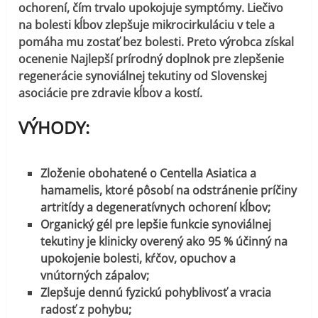
ochorení, čím trvalo upokojuje symptómy. Liečivo
na bolesti kĺbov zlepšuje mikrocirkuláciu v tele a
pomáha mu zostať bez bolesti. Preto výrobca získal
ocenenie Najlepší prírodný doplnok pre zlepšenie
regenerácie synoviálnej tekutiny od Slovenskej
asociácie pre zdravie kĺbov a kostí.
VÝHODY:
Zloženie obohatené o Centella Asiatica a
hamamelis, ktoré pôsobí na odstránenie príčiny
artritídy a degeneratívnych ochorení kĺbov;
Organický gél pre lepšie funkcie synoviálnej
tekutiny je klinicky overený ako 95 % účinný na
upokojenie bolesti, kŕčov, opuchov a
vnútorných zápalov;
Zlepšuje dennú fyzickú pohyblivosť a vracia
radosť z pohybu;