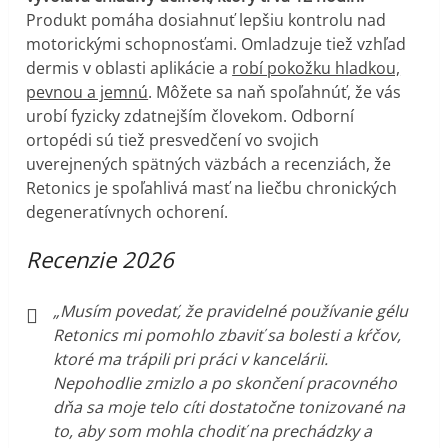
Produkt pomáha dosiahnuť lepšiu kontrolu nad
motorickými schopnosťami. Omladzuje tiež vzhľad
dermis v oblasti aplikácie a
robí pokožku hladkou,
pevnou a jemnú
. Môžete sa naň spoľahnúť, že vás
urobí fyzicky zdatnejším človekom. Odborní
ortopédi sú tiež presvedčení vo svojich
uverejnených spätných väzbách a recenziách, že
Retonics je spoľahlivá masť na liečbu chronických
degeneratívnych ochorení.
Recenzie 2026
„Musím povedať, že pravidelné používanie gélu
Retonics mi pomohlo zbaviť sa bolesti a kŕčov,
ktoré ma trápili pri práci v kancelárii.
Nepohodlie zmizlo a po skončení pracovného
dňa sa moje telo cíti dostatočne tonizované na
to, aby som mohla chodiť na prechádzky a