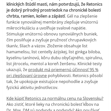
klinických štúdií masti, nám potvrdzujú, že Retonics
je dobrý prírodný prostriedok na chronické bolesti
chrbta, ramien, kolien a zápästí
. Gél na zlepšenie
funkcie synoviálnej membrány zlepšuje vnútornú
mikrocirkuláciu a uvoľňuje svalové napätie.
Stimuluje vnútornú obnovu synoviálnych buniek,
čím posilňuje a zvyšuje pružnosť chrupavkových
tkanív, šliach a väzov. Zloženie obsahuje list
hamamelisu, list centelly ázijskej, list ginkga biloba,
kyselinu tanínovú, kôru dubu obyčajného, spirulinu,
list jitrocelu, mentol a koreň ženšenu. Klinické testy
ukazujú, že
produkt má priemernú účinnosť 95 %
pri zlepšovaní úrovne
pohyblivosti. Retonics pôsobí
tak, že upokojuje existujúce nepohodlie a zvyšuje
fyzickú aktivitu jednotlivcov.
Kde kúpiť Retonics za normálnu cenu na Slovensku?
Ako zistiť, ktoré lieky na chronickú bolesť kĺbov na
Dr. Max, DM sú podvody a podvody? Ako používať