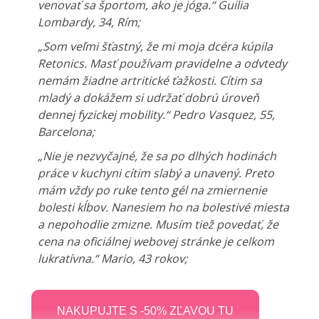
venovať sa športom, ako je jóga.“ Guilia
Lombardy, 34, Rím;
„Som veľmi šťastný, že mi moja dcéra kúpila
Retonics. Masť používam pravidelne a odvtedy
nemám žiadne artritické ťažkosti. Cítim sa
mladý a dokážem si udržať dobrú úroveň
dennej fyzickej mobility.“ Pedro Vasquez, 55,
Barcelona;
„Nie je nezvyčajné, že sa po dlhých hodinách
práce v kuchyni cítim slabý a unavený. Preto
mám vždy po ruke tento gél na zmiernenie
bolesti kĺbov. Nanesiem ho na bolestivé miesta
a nepohodlie zmizne. Musím tiež povedať, že
cena na oficiálnej webovej stránke je celkom
lukratívna.“ Mario, 43 rokov;
NAKUPUJTE S -50% ZĽAVOU TU