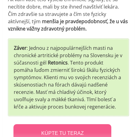
necítite dobre, mali by ste ihneď navštíviť lekára.
Čím zdravšie sa stravujete a čím ste fyzicky
aktívnejší, tým
menšia je pravdepodobnosť, že u vás
vznikne vážny zdravotný problém.
Záver
: Jednou z najpopulárnejších masti na
chronické artritické problémy na Slovensku je v
súčasnosti gél
Retonics
. Tento produkt
pomáha ľuďom zmierniť širokú škálu fyzických
symptómov. Klienti mu vo svojich recenziách a
skúsenostiach na fórach dávajú nadšené
recenzie. Masť má chladivý účinok, ktorý
uvoľňuje svaly a mäkké tkanivá. Tlmí bolesť a
kŕče a aktivuje proces bunkovej regenerácie.
KÚPTE TU TERAZ