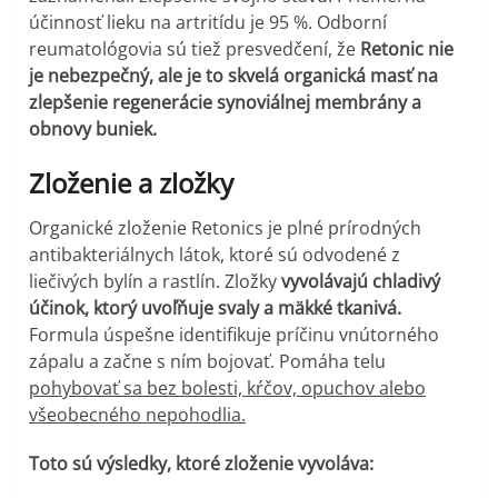
účinnosť lieku na artritídu je 95 %. Odborní
reumatológovia sú tiež presvedčení, že
Retonic nie
je nebezpečný, ale je to skvelá organická masť na
zlepšenie regenerácie synoviálnej membrány a
obnovy buniek.
Zloženie a zložky
Organické zloženie Retonics je plné prírodných
antibakteriálnych látok, ktoré sú odvodené z
liečivých bylín a rastlín. Zložky
vyvolávajú chladivý
účinok, ktorý uvoľňuje svaly a mäkké tkanivá.
Formula úspešne identifikuje príčinu vnútorného
zápalu a začne s ním bojovať. Pomáha telu
pohybovať sa bez bolesti, kŕčov, opuchov alebo
všeobecného nepohodlia.
Toto sú výsledky, ktoré zloženie vyvoláva: