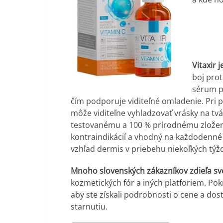
Vitaxir 
boj pro
sérum p
čím podporuje viditeľné omladenie. Pri 
môže viditeľne vyhladzovať vrásky na tvá
testovanému a 100 % prírodnému zloženi
kontraindikácií a vhodný na každodenné 
vzhľad dermis v priebehu niekoľkých týž
Mnoho slovenských zákazníkov zdieľa svo
kozmetických fór a iných platforiem. Pokrač
aby ste získali podrobnosti o cene a do
starnutiu.