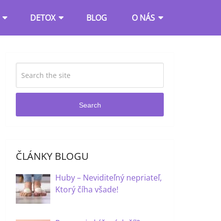
DETOX
BLOG
O NÁS
Search
ČLÁNKY BLOGU
Huby – Neviditeľný nepriateľ,
Ktorý číha všade!