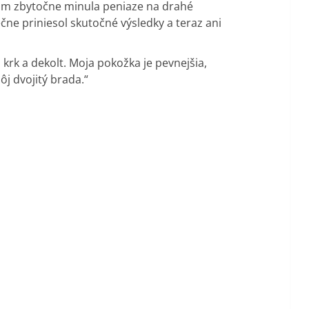
om zbytočne minula peniaze na drahé
čne priniesol skutočné výsledky a teraz ani
aj krk a dekolt. Moja pokožka je pevnejšia,
j dvojitý brada.“