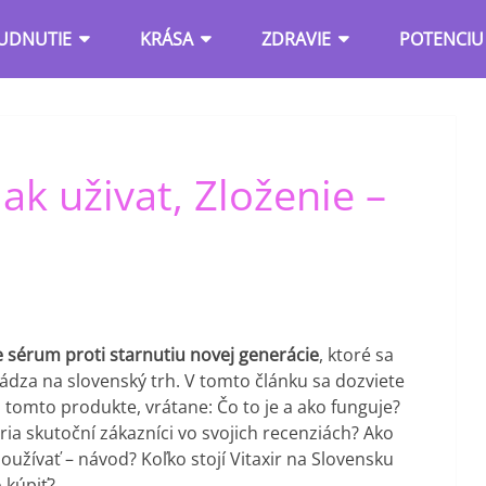
UDNUTIE
KRÁSA
ZDRAVIE
POTENCIU
Jak uživat, Zloženie –
je sérum proti starnutiu novej generácie
, ktoré sa
ádza na slovenský trh. V tomto článku sa dozviete
 tomto produkte, vrátane: Čo to je a ako funguje?
ia skutoční zákazníci vo svojich recenziách? Ako
užívať – návod? Koľko stojí Vitaxir na Slovensku
 kúpiť?