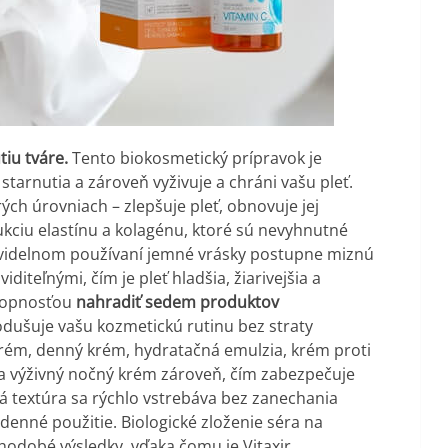
tiu tváre.
Tento biokosmetický prípravok je
tarnutia a zároveň vyživuje a chráni vašu pleť.
ých úrovniach – zlepšuje pleť, obnovuje jej
ukciu elastínu a kolagénu, ktoré sú nevyhnutné
avidelnom používaní jemné vrásky postupne miznú
iditeľnými, čím je pleť hladšia, žiarivejšia a
schopnosťou
nahradiť sedem produktov
odušuje vašu kozmetickú rutinu bez straty
krém, denný krém, hydratačná emulzia, krém proti
 a výživný nočný krém zároveň, čím zabezpečuje
ká textúra sa rýchlo vstrebáva bez zanechania
enné použitie. Biologické zloženie séra na
hodobé výsledky, vďaka čomu je Vitaxir