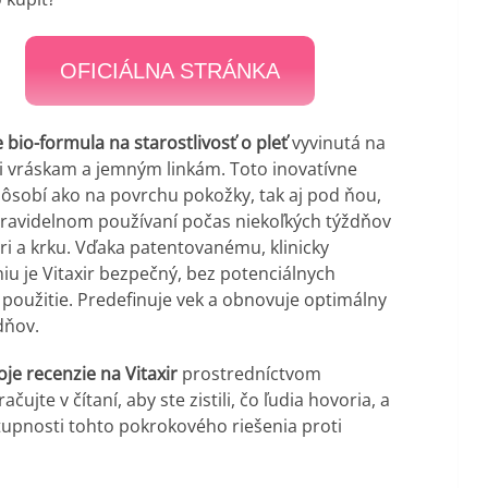
OFICIÁLNA STRÁNKA
je bio-formula na starostlivosť o pleť
vyvinutá na
ti vráskam a jemným linkám. Toto inovatívne
ôsobí ako na povrchu pokožky, tak aj pod ňou,
pravidelnom používaní počas niekoľkých týždňov
ri a krku. Vďaka patentovanému, klinicky
u je Vitaxir bezpečný, bez potenciálnych
použitie. Predefinuje vek a obnovuje optimálny
dňov.
je recenzie na Vitaxir
prostredníctvom
ujte v čítaní, aby ste zistili, čo ľudia hovoria, a
stupnosti tohto pokrokového riešenia proti