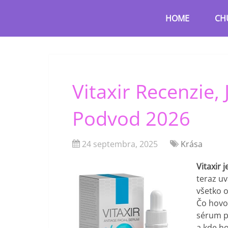
HOME
CH
Vitaxir Recenzie, 
Podvod 2026
24 septembra, 2025
Krása
Vitaxir 
teraz uv
všetko o
Čo hovor
sérum po
a kde ho