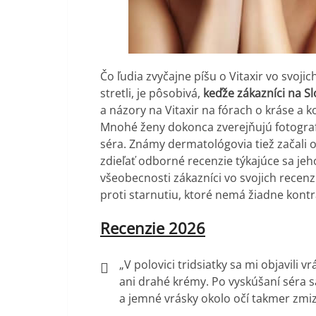
Čo ľudia zvyčajne píšu o Vitaxir vo svoj
stretli, je pôsobivá,
keďže zákazníci na Sl
a názory na Vitaxir na fórach o kráse a 
Mnohé ženy dokonca zverejňujú fotografie
séra. Známy dermatológovia tiež začali o
zdieľať odborné recenzie týkajúce sa je
všeobecnosti zákazníci vo svojich recenzi
proti starnutiu, ktoré nemá žiadne kontr
Recenzie 2026
„V polovici tridsiatky sa mi objavili
ani drahé krémy. Po vyskúšaní séra 
a jemné vrásky okolo očí takmer zmizl