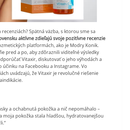
ich recenziách? Spätná väzba, s ktorou sme sa
ovensku aktívne zdieľajú svoje pozitívne recenzie
kozmetických platformách, ako je Modry Konik.
 pred a po, aby zdôraznili viditeľné výsledky
dporúčať Vitaxir, diskutovať o jeho výhodách a
ho účinku na Facebooku a Instagrame. Vo
ách uvádzajú, že Vitaxir je revolučné riešenie
aindikácie.
 vrásky a ochabnutá pokožka a nič nepomáhalo –
sa moja pokožka stala hladšou, hydratovanejšou
i.“