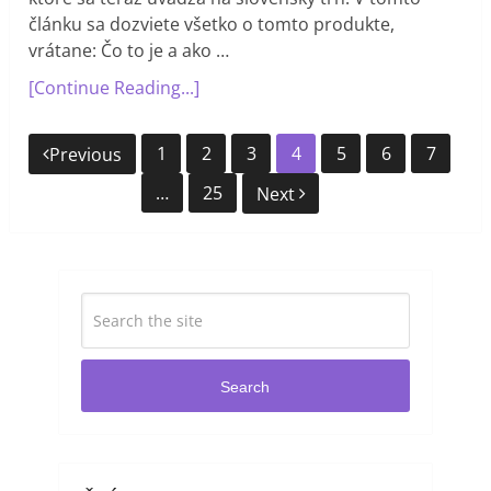
článku sa dozviete všetko o tomto produkte,
vrátane: Čo to je a ako …
[Continue Reading...]
Navigácia
1
2
3
4
5
6
7
Previous
v
…
25
Next
článkoch
Search