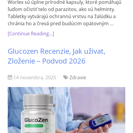
Worlex sú úplne prírodné kapsuly, ktoré pomáhajú
ľuďom očistiť telo od parazitov, ako sú helminty.
Tabletky vytvárajú ochrannú vrstvu na žalúdku a
chránia ho a črevá pred budúcim opätovným …
[Continue Reading...]
Glucozen Recenzie, Jak uživat,
Zloženie – Podvod 2026
14 novembra, 2025
Zdravie