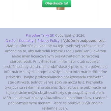
Prirodne Triky SK
Copyright © 2026.
O nás
|
Kontakty
|
Privacy Policy
|
Vylúčenie zodpovednosti:
Žiadne informácie uvedené na tejto webovej stránke nie sú
určené na to, aby nahradili lekársku radu ponúkanú lekárom
alebo iným licencovaným poskytovateľom zdravotnej
starostlivosti. Pri vyhľadávaní informácií o zdravotných
problémoch by ste si mali urobiť vlastný prieskum a potvrdiť si
informácie s inými zdrojmi a vždy si tieto informácie dôkladne
preveriť u svojho profesionálneho poskytovateľa zdravotnej
starostlivosti. Jednotlivé výsledky sa môžu líšiť. Poznámka
týkajúca sa reklamného obsahu: Sponzorované publikácie na
tejto stránke môžu obsahovať texty s propagačným účelom.
Môžu obsahovať názory zákazníkov alebo odborníkov, uvedené
pod vymyslenými menami, ktoré sa používajú výlučne na
reklamné účely.