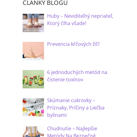
ČLÁNKY BLOGU
Huby – Neviditeľný nepriateľ,
Ktorý číha všade!
Prevencia kŕčových žíl?
6 jednoduchých metód na
čistenie toxínov
Skúmanie cukrovky –
Príznaky, Príčiny a Liečba
bylinami
Chudnutie – Najlepšie
Metódy Na Bezpečné