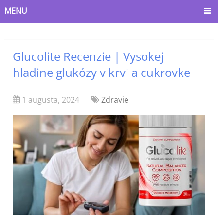
MENU
Glucolite Recenzie | Vysokej
hladine glukózy v krvi a cukrovke
1 augusta, 2024
Zdravie