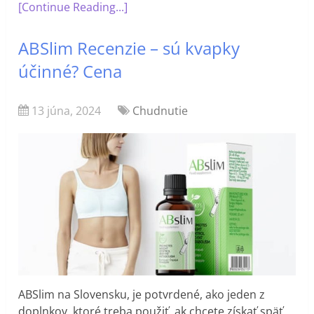
[Continue Reading...]
ABSlim Recenzie – sú kvapky
účinné? Cena
13 júna, 2024
Chudnutie
ABSlim na Slovensku, je potvrdené, ako jeden z
doplnkov, ktoré treba použiť, ak chcete získať späť