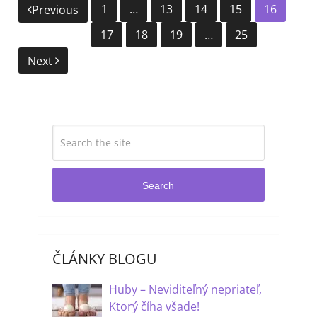
Navigácia
1
…
13
14
15
16
Previous
v
17
18
19
…
25
článkoch
Next
Search
ČLÁNKY BLOGU
Huby – Neviditeľný nepriateľ,
Ktorý číha všade!